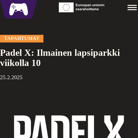
Siirry
Coesports
M
sisältöön
TAPAHTUMAT
Padel X: Ilmainen lapsiparkki
viikolla 10
25.2.2025