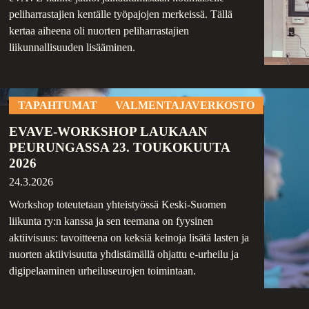
peliharrastajien kentälle työpajojen merkeissä. Tällä
kertaa aiheena oli nuorten peliharrastajien
liikunnallisuuden lisääminen.
TAPAHTUMAT
VALMENTAJAVERKOSTO
EVAVE-WORKSHOP LAUKAAN
PEURUNGASSA 23. TOUKOKUUTA
2026
24.3.2026
Workshop toteutetaan yhteistyössä Keski-Suomen
liikunta ry:n kanssa ja sen teemana on fyysinen
aktiivisuus: tavoitteena on keksiä keinoja lisätä lasten ja
nuorten aktiivisuutta yhdistämällä ohjattu e-urheilu ja
digipelaaminen urheiluseurojen toimintaan.