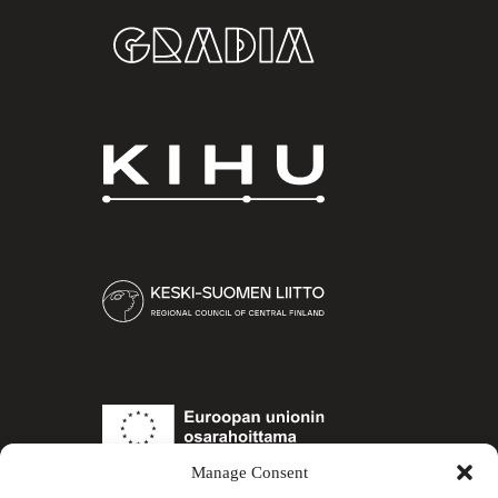
Gradia
KIHU
Keski-
Suomen
liitto
Euroopan
unioni
Manage Consent