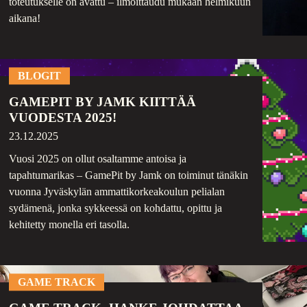
toteutukselle on avattu – ilmoittaudu mukaan helmikuun
aikana!
BLOGIT
GAMEPIT BY JAMK KIITTÄÄ
VUODESTA 2025!
23.12.2025
Vuosi 2025 on ollut osaltamme antoisa ja
tapahtumarikas – GamePit by Jamk on toiminut tänäkin
vuonna Jyväskylän ammattikorkeakoulun pelialan
sydämenä, jonka sykkeessä on kohdattu, opittu ja
kehitetty monella eri tasolla.
GAME TRACK