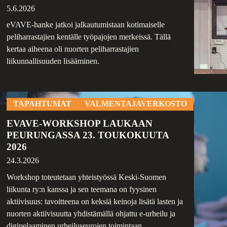
5.6.2026
eVAVE-hanke jatkoi jalkautumistaan kotimaiselle
peliharrastajien kentälle työpajojen merkeissä. Tällä
kertaa aiheena oli nuorten peliharrastajien
liikunnallisuuden lisääminen.
TAPAHTUMAT
VALMENTAJAVERKOSTO
EVAVE-WORKSHOP LAUKAAN
PEURUNGASSA 23. TOUKOKUUTA
2026
24.3.2026
Workshop toteutetaan yhteistyössä Keski-Suomen
liikunta ry:n kanssa ja sen teemana on fyysinen
aktiivisuus: tavoitteena on keksiä keinoja lisätä lasten ja
nuorten aktiivisuutta yhdistämällä ohjattu e-urheilu ja
digipelaaminen urheiluseurojen toimintaan.