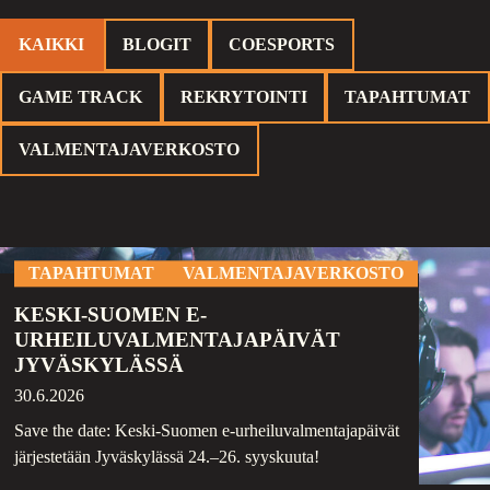
KAIKKI
BLOGIT
COESPORTS
GAME TRACK
REKRYTOINTI
TAPAHTUMAT
Valitse
kategoria
VALMENTAJAVERKOSTO
TAPAHTUMAT
VALMENTAJAVERKOSTO
KESKI-SUOMEN E-
URHEILUVALMENTAJAPÄIVÄT
JYVÄSKYLÄSSÄ
30.6.2026
Save the date: Keski-Suomen e-urheiluvalmentajapäivät
järjestetään Jyväskylässä 24.–26. syyskuuta!