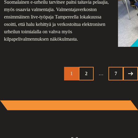
Suomalainen e-urheilu tarvitsee paitsi taitavia pelaajia,
myös osaavia valmentajia. Valmentajaverkoston
ensimmäinen live-työpaja Tampereella lokakuussa
osoitti, että halu kehittyä ja verkostoitua elektronisen
urheilun toimialalla on vahva myös
kilpapelivalmennuksen näkökulmasta.
ARTIKKELIEN
1
2
…
7
SIVUTUS