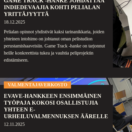
GAME TRACK -HANKE JOHDATTAA
INDIEDEVAAJIA KOHTI PELIALAN
YRITTÄJYYTTÄ
18.12.2025
Pelialan opinnot yhdistivät kaksi tarinanikkaria, joiden
yhteinen intohimo on johtanut oman pelistudion
perustamishaaveisiin. Game Track -hanke on tarjonnut
heille konkreettista tukea ja vauhtia peliprojektin
edistämiseen.
VALMENTAJAVERKOSTO
EVAVE-HANKKEEN ENSIMMÄINEN
TYÖPAJA KOKOSI OSALLISTUJIA
YHTEEN E-
URHEILUVALMENNUKSEN ÄÄRELLE
12.11.2025