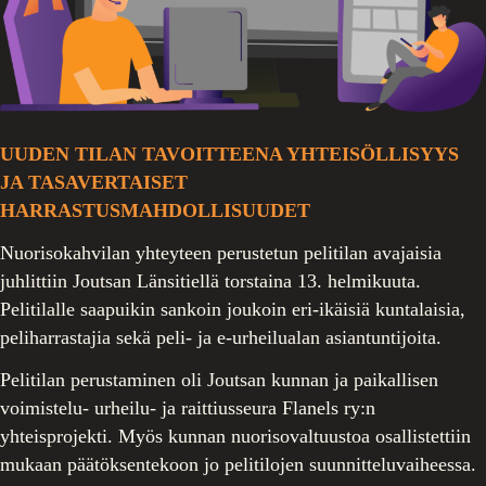
UUDEN TILAN TAVOITTEENA YHTEISÖLLISYYS
JA TASAVERTAISET
HARRASTUSMAHDOLLISUUDET
Nuorisokahvilan yhteyteen perustetun pelitilan avajaisia
juhlittiin Joutsan Länsitiellä torstaina 13. helmikuuta.
Pelitilalle saapuikin sankoin joukoin eri-ikäisiä kuntalaisia,
peliharrastajia sekä peli- ja e-urheilualan asiantuntijoita.
Pelitilan perustaminen oli Joutsan kunnan ja paikallisen
voimistelu- urheilu- ja raittiusseura Flanels ry:n
yhteisprojekti. Myös kunnan nuorisovaltuustoa osallistettiin
mukaan päätöksentekoon jo pelitilojen suunnitteluvaiheessa.