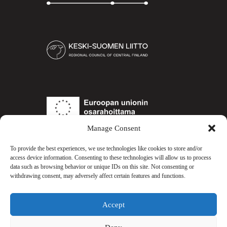
Keski-
Suomen
liitto
Euroopan
unioni
Manage Consent
To provide the best experiences, we use technologies like cookies to store and/or
COESPORTS.GG
access device information. Consenting to these technologies will allow us to process
data such as browsing behavior or unique IDs on this site. Not consenting or
withdrawing consent, may adversely affect certain features and functions.
OTA YHTEYTTÄ
esports[a]jamk.fi
Accept