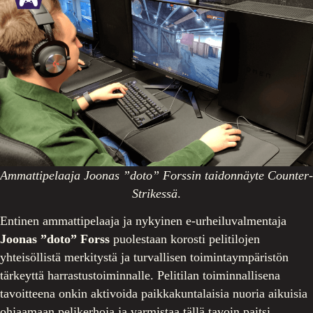
Ammattipelaaja Joonas ”doto” Forssin taidonnäyte Counter-
Strikessä
.
Entinen ammattipelaaja ja nykyinen e-urheiluvalmentaja
Joonas ”doto” Forss
puolestaan korosti pelitilojen
yhteisöllistä merkitystä ja turvallisen toimintaympäristön
tärkeyttä harrastustoiminnalle. Pelitilan toiminnallisena
tavoitteena onkin aktivoida paikkakuntalaisia nuoria aikuisia
ohjaamaan pelikerhoja ja varmistaa tällä tavoin paitsi