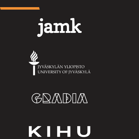
Jamk
Jyväskylän
yliopisto
Gradia
KIHU