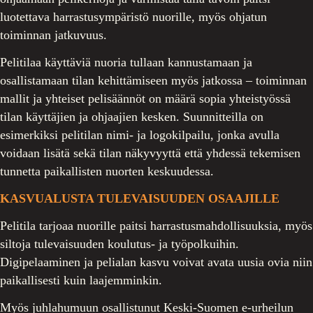
luotettava harrastusympäristö nuorille, myös ohjatun
toiminnan jatkuvuus.
Pelitilaa käyttäviä nuoria tullaan kannustamaan ja
osallistamaan tilan kehittämiseen myös jatkossa – toiminnan
mallit ja yhteiset pelisäännöt on määrä sopia yhteistyössä
tilan käyttäjien ja ohjaajien kesken. Suunnitteilla on
esimerkiksi pelitilan nimi- ja logokilpailu, jonka avulla
voidaan lisätä sekä tilan näkyvyyttä että yhdessä tekemisen
tunnetta paikallisten nuorten keskuudessa.
KASVUALUSTA TULEVAISUUDEN OSAAJILLE
Pelitila tarjoaa nuorille paitsi harrastusmahdollisuuksia, myös
siltoja tulevaisuuden koulutus- ja työpolkuihin.
Digipelaaminen ja pelialan kasvu voivat avata uusia ovia niin
paikallisesti kuin laajemminkin.
Myös juhlahumuun osallistunut Keski-Suomen e-urheilun