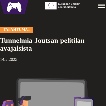
Siirry
Coesports
M
sisältöön
TAPAHTUMAT
Tunnelmia Joutsan pelitilan
avajaisista
14.2.2025