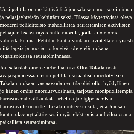
Uusi pelitila on merkittävä lisä joutsalaisen nuorisotoiminnan
ja pelaajayhteisön kehittämiseksi. Tilassa käytettävissä oleva
moderni pelilaitteisto mahdollistaa harrastamisen aktiviisten
pelaajien lisäksi myös niille nuorille, joilla ei ole omia
välineitä kotona. Pelitilan kautta voidaan tavoitella erityisesti
niitä lapsia ja nuoria, jotka eivät ole vielä mukana
organisoidussa seuratoiminnassa.
Joutsalaislähtöinen e-urheiluaktiivi
Otto Takala
nosti
avajaispuheessaan esiin pelitilan sosiaalisen merkityksen.
Takalan mukaan vastaavanlainen tila olisi ollut hyödyllinen
jo hänen omina nuoruusvuosinaan, tarjoten monipuolisempia
harrastusmahdollisuuksia urheilua ja digipelaamista
harrastaville nuorille. Takala iloitseekin siitä, että Joutsan
kunta tukee nyt aktiivisesti myös elektronista urheilua osana
paikallista seuratoimintaa.