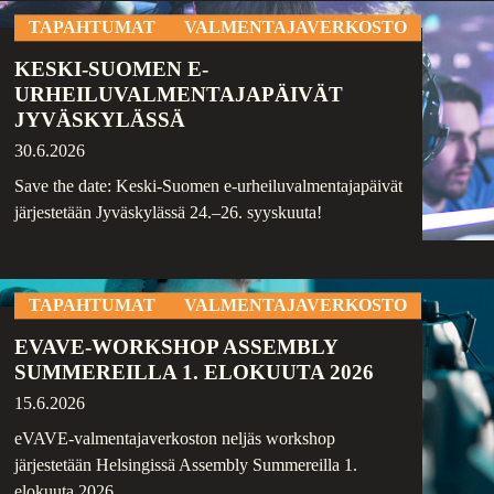
TAPAHTUMAT
VALMENTAJAVERKOSTO
KESKI-SUOMEN E-
URHEILUVALMENTAJAPÄIVÄT
JYVÄSKYLÄSSÄ
30.6.2026
Save the date: Keski-Suomen e-urheiluvalmentajapäivät
järjestetään Jyväskylässä 24.–26. syyskuuta!
TAPAHTUMAT
VALMENTAJAVERKOSTO
EVAVE-WORKSHOP ASSEMBLY
SUMMEREILLA 1. ELOKUUTA 2026
15.6.2026
eVAVE-valmentajaverkoston neljäs workshop
järjestetään Helsingissä Assembly Summereilla 1.
elokuuta 2026.