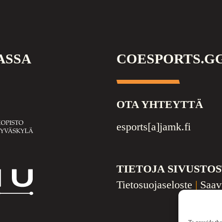
ASSA
COESPORTS.G
OTA YHTEYTTÄ
äskylän
esports[a]jamk.fi
pisto
TIETOJA SIVUSTO
Tietosuojaseloste
|
Saav
HU