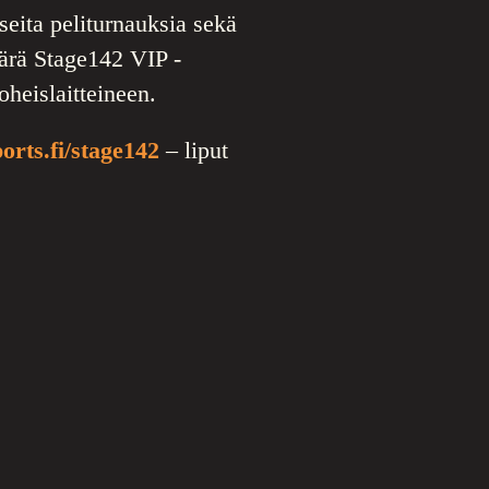
eita peliturnauksia sekä
ärä Stage142 VIP -
heislaitteineen.
ports.fi/stage142
– liput