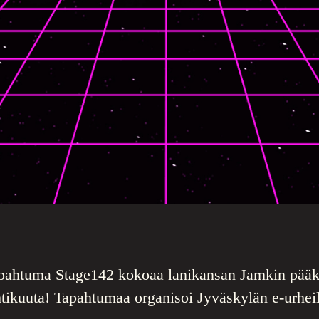
apahtuma Stage142 kokoaa lanikansan Jamkin pää
htikuuta! Tapahtumaa organisoi Jyväskylän e-urheil