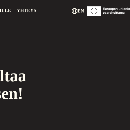
ILLE
YHTEYS
EN
ltaa
en!