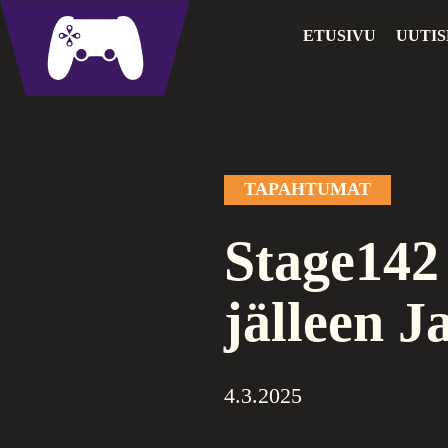
Siirry
Coesports
ETUSIVU
UUTIS
sisältöön
TAPAHTUMAT
Stage142
jälleen 
4.3.2025