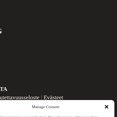
G
STA
utettavuusseloste
|
Evästeet
Manage Consent