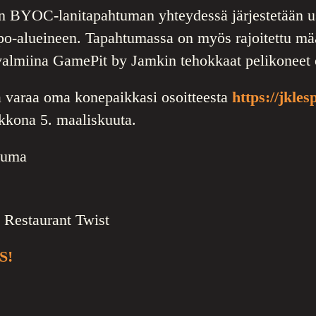
n BYOC-lanitapahtuman yhteydessä järjestetään us
o-alueineen. Tapahtumassa on myös rajoitettu mä
valmiina GamePit by Jamkin tehokkaat pelikoneet o
a varaa oma konepaikkasi osoitteesta
https://jkles
ikkona 5. maaliskuuta.
tuma
Restaurant Twist
S!