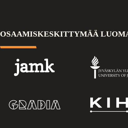
OSAAMISKESKITTYMÄÄ LUOM
Jamk
Jyv
ylio
Gradia
KI